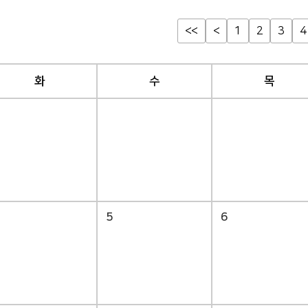
<<
<
1
2
3
4
화
수
목
5
6