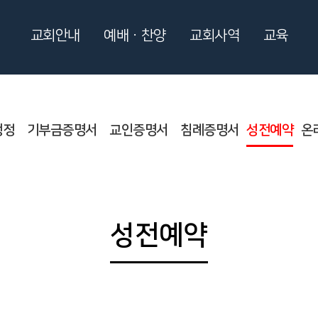
교회안내
예배ㆍ찬양
교회사역
교육
행정
기부금증명서
교인증명서
침례증명서
성전예약
온
성전예약