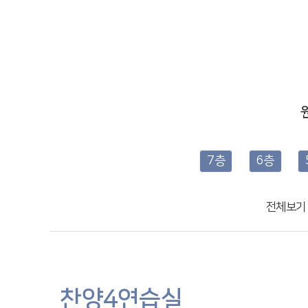
7층
6층
전체보기
찬양4연습실