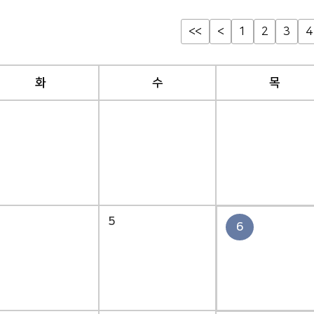
<<
<
1
2
3
4
화
수
목
5
6