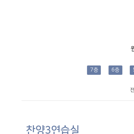
7층
6층
찬양3연습실