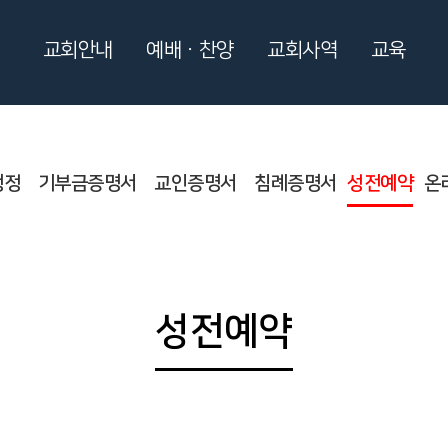
교회안내
예배ㆍ찬양
교회사역
교육
행정
기부금증명서
교인증명서
침례증명서
성전예약
온
성전예약