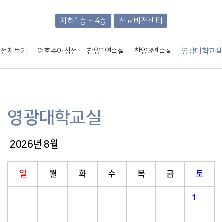
지하1층 ~ 4층
선교비전센터
전체보기
여호수아성전
찬양1연습실
찬양3연습실
영광대학교실
영광대학교실
2026년 8월
일
월
화
수
목
금
토
1