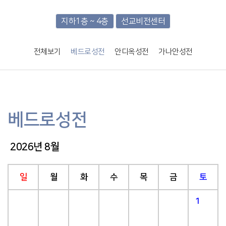
지하1층 ~ 4층
선교비전센터
전체보기
베드로성전
안디옥성전
가나안성전
베드로성전
2026년 8월
일
월
화
수
목
금
토
1