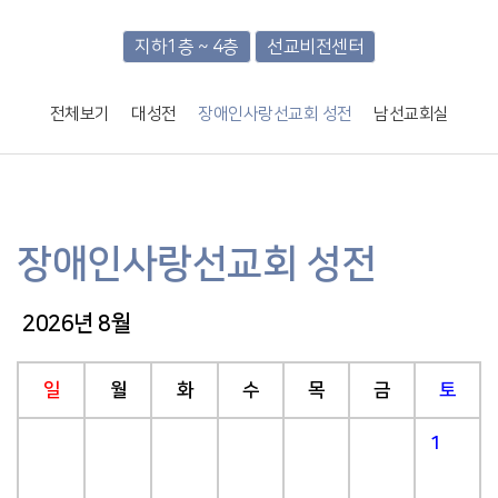
지하1층 ~ 4층
선교비전센터
전체보기
대성전
장애인사랑선교회 성전
남선교회실
장애인사랑선교회 성전
2026년 8월
일
월
화
수
목
금
토
1