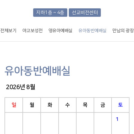
지하1층 ~ 4층
선교비전센터
전체보기
야고보성전
영유아예배실
유아동반예배실
만남의 광장
유아동반예배실
2026년 8월
일
월
화
수
목
금
토
1