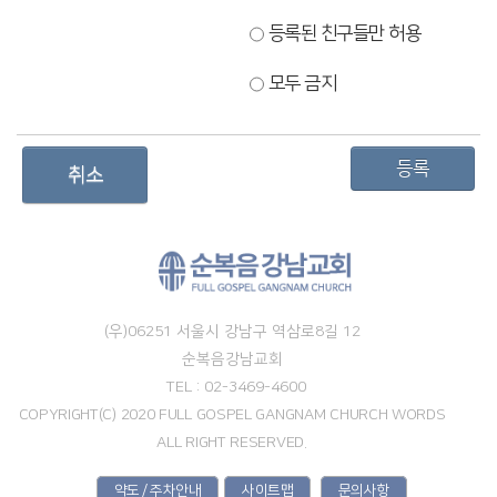
보장하지 않으며, 이용자의 취사선택에 따라 발생하는 결과에 대해 책임을
지지 않습니다.
등록된 친구들만 허용
제 10 조 (재판권 및 준거법)
본 약관과 관련하여 발생한 분쟁에 대해서는 교회의 소재지를 관할하는
모두 금지
법원을 전용 관할 법원으로 합니다.
관할법원 :
[관할법원]
취소
[교회명] 개인정보 처리방침
(우)06251 서울시 강남구 역삼로8길 12
[교회명] 홈페이지 ( [사이트url] 이하 '[교회명]')은(는) 「개인정보 보호법」 및
순복음강남교회
관계 법령이 정한 바를 준수하여 적법하게 개인정보를 처리하고 안전하게
TEL : 02-3469-4600
관리하고 있습니다. 이에 「개인정보 보호법」 제30조에 따라 정보주체에게
개인정보의 처리와 보호에 관한 절차 및 기준을 안내하고, 이와 관련한 고충을
COPYRIGHT(C) 2020 FULL GOSPEL GANGNAM CHURCH WORDS
신속하고 원활하게 처리할 수 있도록 하기 위하여 다음과 같이 개인정보
ALL RIGHT RESERVED.
처리방침을 수립·공개합니다.
약도 / 주차안내
사이트맵
문의사항
01. 개인정보의 수집 및 이용목적