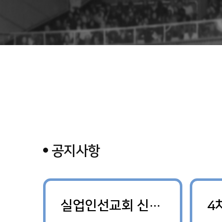
공지사항
안수집사회 신년축복성회
실업인선교회 신년축복성회