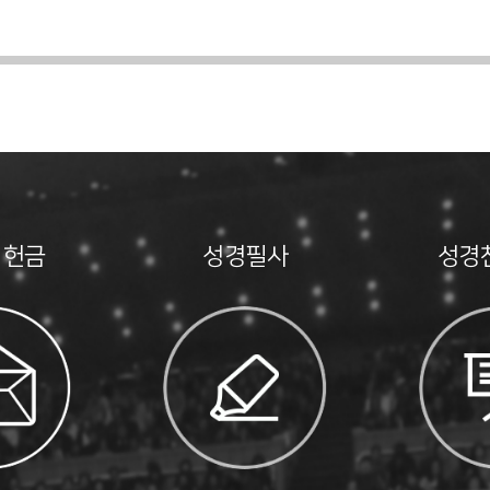
 헌금
성경필사
성경