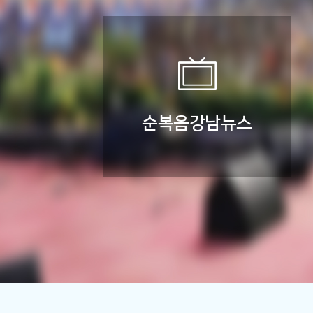
순복음강남
뉴스