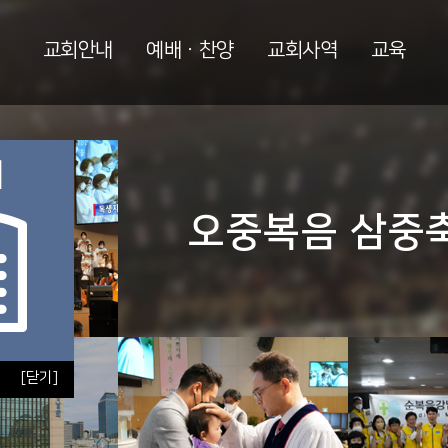
교회안내
예배ㆍ찬양
교회사역
교육
오중복음 삼중축
[닫기]