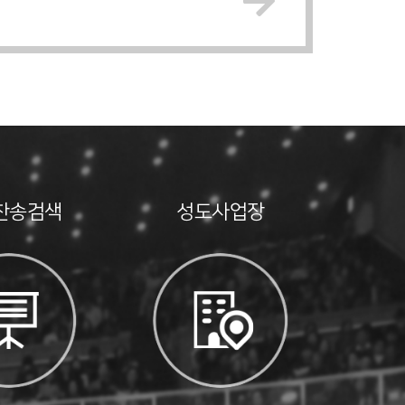
찬송검색
성도사업장