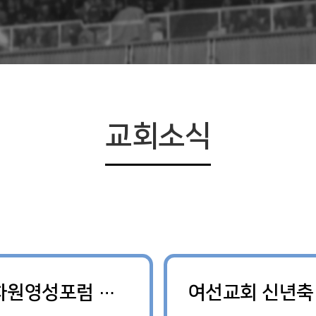
교회소식
4차원영성포럼 신년축복예배
여