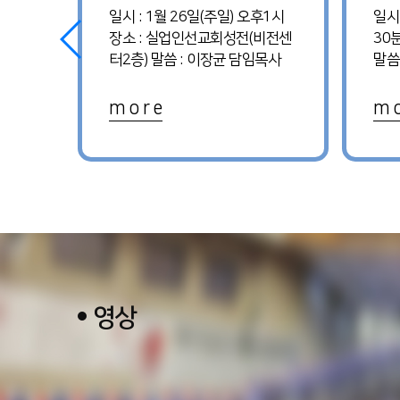
후2시
일시 : 1월 26일(주일) 오후1시
일시
사 :
장소 : 실업인선교회성전(비전센
30
터2층) 말씀 : 이장균 담임목사
말씀
m o r e
m o
영상