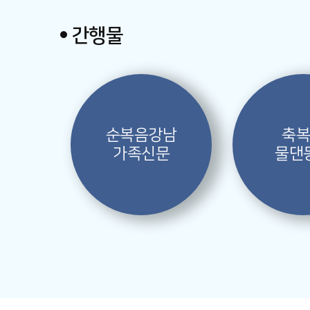
간행물
순복음강남
축
가족신문
물댄