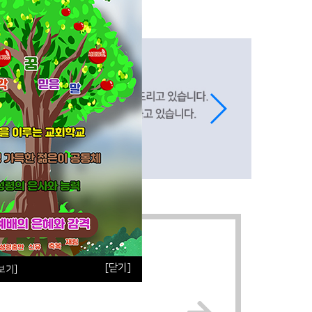
[닫기]
보기]