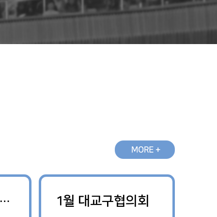
선교회 신년축복성회
1월 대교구협의회
1