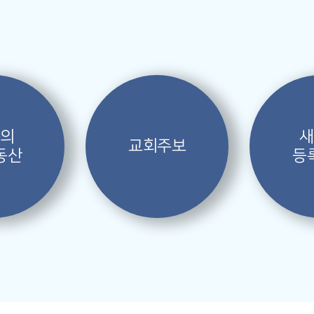
복의
새
교회주보
동산
등