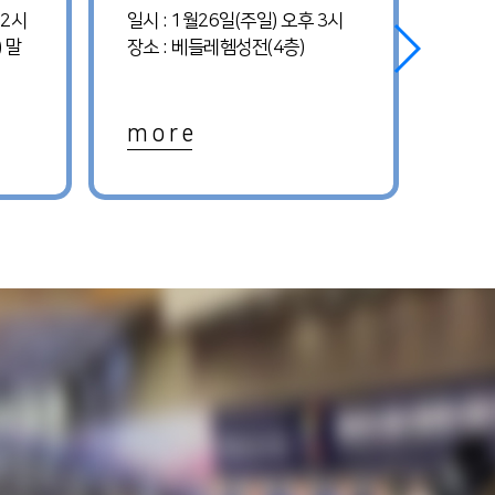
12시
일시 : 1월26일(주일) 오후 3시
일시 
 말
장소 : 베들레헴성전(4층)
장소 
m o r e
m o 