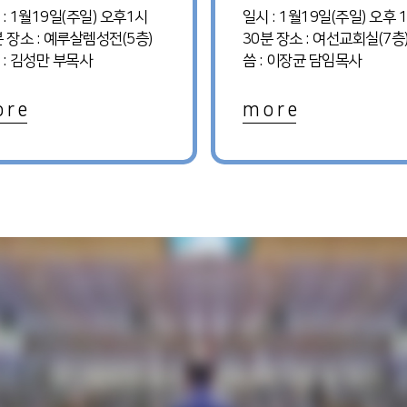
 : 1월19일(주일) 오후1시
일시 : 1월19일(주일) 오후 
분 장소 : 예루살렘성전(5층)
30분 장소 : 여선교회실(7층)
 : 김성만 부목사
씀 : 이장균 담임목사
 r e
m o r e