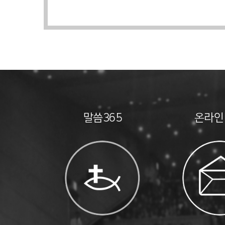
말씀365
온라인