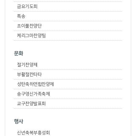
금요기도회
특송
조이풀찬양단
케리그마찬양팀
문화
절기찬양제
부활절칸타타
성탄축하연합찬양제
송구영신가족축제
교구찬양발표회
행사
신년축복부흥성회