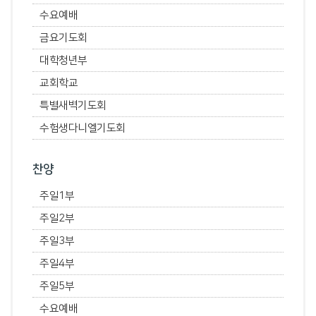
수요예배
금요기도회
대학청년부
교회학교
특별새벽기도회
수험생다니엘기도회
찬양
주일1부
주일2부
주일3부
주일4부
주일5부
수요예배