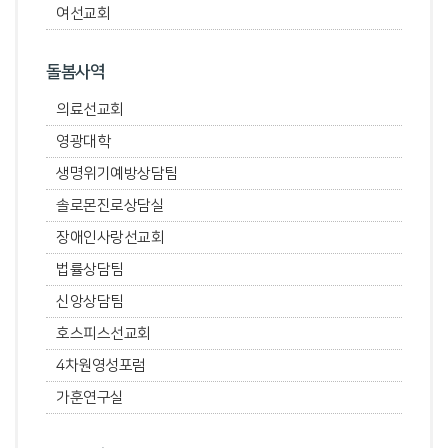
여선교회
돌봄사역
의료선교회
영광대학
생명위기예방상담팀
솔로몬진로상담실
장애인사랑선교회
법률상담팀
신앙상담팀
호스피스선교회
4차원영성포럼
가훈연구실