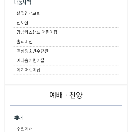
나눔사역
실업인선교회
전도실
강남키즈랜드 어린이집
홀리비전
역삼청소년수련관
예다솜어린이집
예지어린이집
예배ㆍ찬양
예배
주일예배