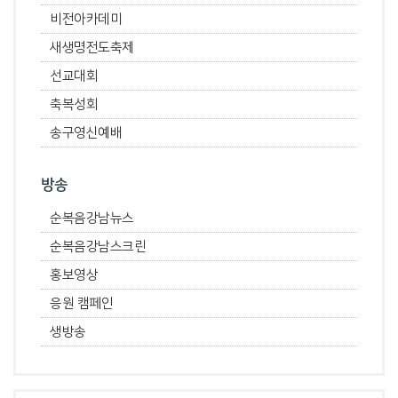
비전아카데미
새생명전도축제
선교대회
축복성회
송구영신예배
방송
순복음강남뉴스
순복음강남스크린
홍보영상
응원 캠페인
생방송