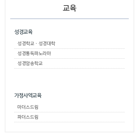
교육
성경교육
성경학교ㆍ성경대학
성경통독파노라마
성경암송학교
가정사역교육
마더스드림
파더스드림