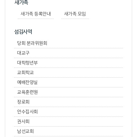
새가족
새가족 등록안내
새가족 모임
섬김사역
당회 분과위원회
대교구
대학청년부
교회학교
예배찬양실
교육훈련원
장로회
안수집사회
권사회
남선교회