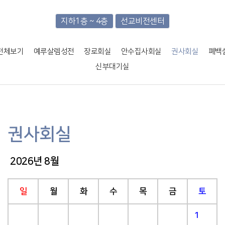
지하1층 ~ 4층
선교비전센터
전체보기
예루살렘성전
장로회실
안수집사회실
권사회실
폐백
신부대기실
권사회실
2026년 8월
일
월
화
수
목
금
토
1